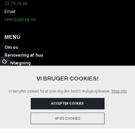
22 79 75 66
Email:
ryan@pjbyg.nu
MENU
Om os
Renovering af hus
Gulvlægning
Terrasse
VI BRUGER COOKIES!
Facade
Tag
Vi benytter cookies for at give dig den bedst mulige oplevelse.
More info
Galleri
Kontakt
ACCEPTER COOKIES
+
AFVIS COOKIES
Copyright © 2026 - PJ BYG ApS
, CVR 4571 4683