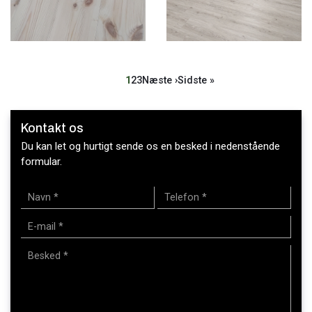
Sideinddeling
Side
1
Side
2
Side
3
Næste
Næste ›
Sidste
Sidste »
side
side
Kontakt os
Du kan let og hurtigt sende os en besked i nedenstående
formular.